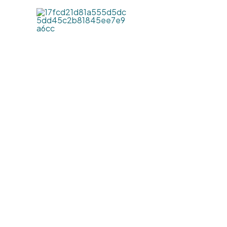
跳
至
主
要
內
容