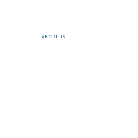
專業規劃、深度旅遊、誠信服務。 從國內輕旅行到海外大冒險，
細節，讓您只需帶著放鬆的心情，盡情擁抱世界」
ES
ABOUT US